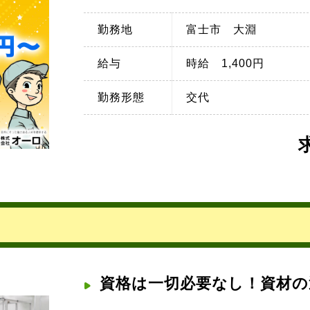
勤務地
富士市 大淵
給与
時給 1,400円
勤務形態
交代
資格は一切必要なし！資材の