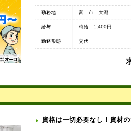
勤務地
富士市 大淵
給与
時給 1,400円
勤務形態
交代
資格は一切必要なし！資材の